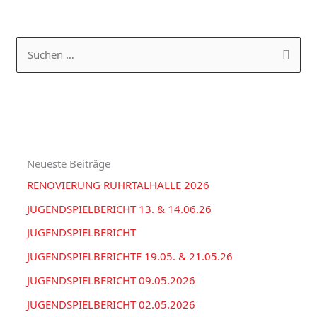
K
A
a
R
S
t
C
u
e
H
c
g
I
h
o
V
e
r
Neueste Beiträge
n
i
RENOVIERUNG RUHRTALHALLE 2026
n
e
a
JUGENDSPIELBERICHT 13. & 14.06.26
n
c
JUGENDSPIELBERICHT
h
JUGENDSPIELBERICHTE 19.05. & 21.05.26
:
JUGENDSPIELBERICHT 09.05.2026
JUGENDSPIELBERICHT 02.05.2026