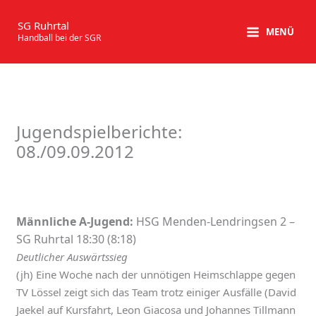
Zum
Inhalt
SG Ruhrtal
MENÜ
Handball bei der SGR
springen
Jugendspielberichte:
08./09.09.2012
Männliche A-Jugend:
HSG Menden-Lendringsen 2 –
SG Ruhrtal 18:30 (8:18)
Deutlicher Auswärtssieg
(jh) Eine Woche nach der unnötigen Heimschlappe gegen
TV Lössel zeigt sich das Team trotz einiger Ausfälle (David
Jaekel auf Kursfahrt, Leon Giacosa und Johannes Tillmann