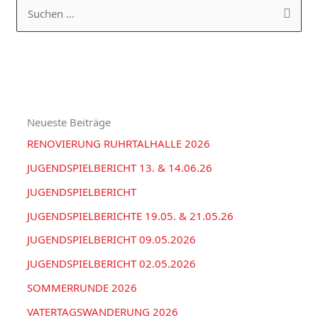
a
R
S
t
C
u
e
H
c
g
I
h
o
V
e
r
Neueste Beiträge
n
i
RENOVIERUNG RUHRTALHALLE 2026
n
e
a
JUGENDSPIELBERICHT 13. & 14.06.26
n
c
JUGENDSPIELBERICHT
h
JUGENDSPIELBERICHTE 19.05. & 21.05.26
:
JUGENDSPIELBERICHT 09.05.2026
JUGENDSPIELBERICHT 02.05.2026
SOMMERRUNDE 2026
VATERTAGSWANDERUNG 2026