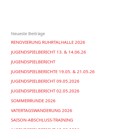
e
H
c
g
I
h
o
V
e
r
Neueste Beiträge
n
i
RENOVIERUNG RUHRTALHALLE 2026
n
e
a
JUGENDSPIELBERICHT 13. & 14.06.26
n
c
JUGENDSPIELBERICHT
h
JUGENDSPIELBERICHTE 19.05. & 21.05.26
:
JUGENDSPIELBERICHT 09.05.2026
JUGENDSPIELBERICHT 02.05.2026
SOMMERRUNDE 2026
VATERTAGSWANDERUNG 2026
SAISON-ABSCHLUSS-TRAINING