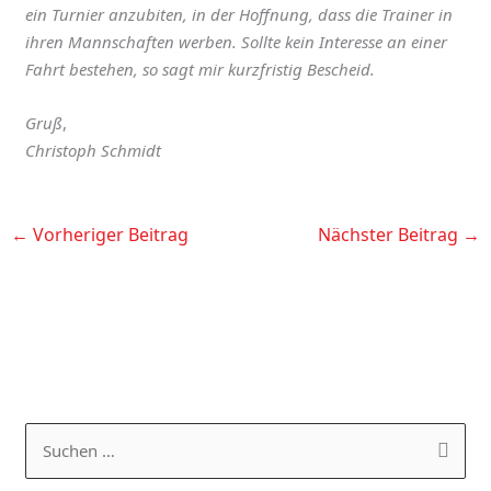
ein Turnier anzubiten, in der Hoffnung, dass die Trainer in
ihren Mannschaften werben. Sollte kein Interesse an einer
Fahrt bestehen, so sagt mir kurzfristig Bescheid.
Gruß
,
Christoph Schmidt
←
Vorheriger Beitrag
Nächster Beitrag
→
K
A
a
R
S
t
C
u