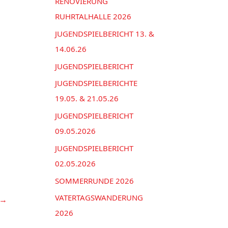
n
RENOVIERUNG
e
a
RUHRTALHALLE 2026
n
c
JUGENDSPIELBERICHT 13. &
h
14.06.26
:
JUGENDSPIELBERICHT
JUGENDSPIELBERICHTE
19.05. & 21.05.26
JUGENDSPIELBERICHT
09.05.2026
JUGENDSPIELBERICHT
02.05.2026
SOMMERRUNDE 2026
VATERTAGSWANDERUNG
→
2026