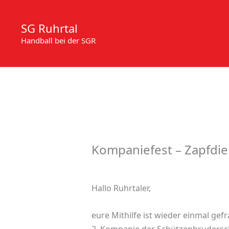
Zum
Inhalt
SG Ruhrtal
springen
Handball bei der SGR
Kompaniefest – Zapfdie
Hallo Ruhrtaler,
eure Mithilfe ist wieder einmal gef