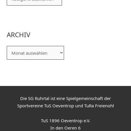
ARCHIV
Die SG Ruhrtal ist eine Spielgemeinschaft der
Sportvereine TuS Oeventrop und TuRa Freienohl
TuS 1896 Oeventrop e.V.
In den Oeren 6