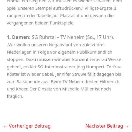
einmal ein Sieg her. Wir müssen es wieder schaffen, dem
Spiel unseren Stempel aufzudrücken.“ Villigst-Ergste II
rangiert in der Tabelle auf Platz acht und gewann die
vergangenen beiden Punktspiele.
1. Damen:
SG Ruhrtal – TV Neheim (So., 17 Uhr).
„Wir wollen unseren Negativlauf von zuletzt drei
Niederlagen in Folge vor eigenem Publikum endlich
stoppen. Dazu müssen wir aber konzentrierter zu Werke
gehen“, erklärt SG-Interimstrainer Jörg Humpert. Torfrau
Köster ist wieder dabei. Jennifer Struwe fällt dagegen bis
zum Saisonende aus. Beim TV Neheim fehlen Hilmerich
und Kneer. Der Einsatz von Michelle Müller ist noch
fraglich.
←
Vorheriger Beitrag
Nächster Beitrag
→