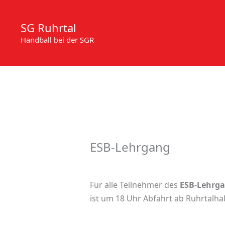
Zum
Inhalt
SG Ruhrtal
springen
Handball bei der SGR
ESB-Lehrgang
Für alle Teilnehmer des
ESB-Lehrgan
ist um 18 Uhr Abfahrt ab Ruhrtalhal