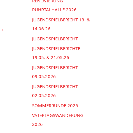
n
RENOVIERUNG
e
a
RUHRTALHALLE 2026
n
c
JUGENDSPIELBERICHT 13. &
h
14.06.26
→
:
JUGENDSPIELBERICHT
JUGENDSPIELBERICHTE
19.05. & 21.05.26
JUGENDSPIELBERICHT
09.05.2026
JUGENDSPIELBERICHT
02.05.2026
SOMMERRUNDE 2026
VATERTAGSWANDERUNG
2026