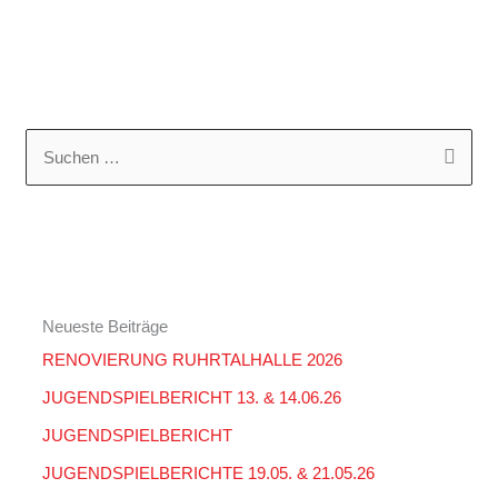
K
A
a
R
S
t
C
u
e
H
c
g
I
h
o
V
e
r
Neueste Beiträge
n
i
RENOVIERUNG RUHRTALHALLE 2026
n
e
a
JUGENDSPIELBERICHT 13. & 14.06.26
n
c
JUGENDSPIELBERICHT
h
JUGENDSPIELBERICHTE 19.05. & 21.05.26
: