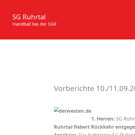
Zum
Inhalt
SG Ruhrtal
springen
Handball bei der SGR
Vorberichte 10./11.09.
1. Herren:
SG Ruhrt
Ruhrtal fiebert Rückkehr entgege