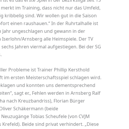
ist es das erste Spiel in der Bezirksliga seit 15
merkt im Training, dass nicht nur das Umfeld,
 kribbelig sind. Wir wollen gut in die Saison
ort einen raushauen.“ In der Ruhrtalhalle ist
em Jahr ungeschlagen und gewann in der
a Iserlohn/Arnsberg alle Heimspiele. Der TV
sechs Jahren viermal aufgestiegen. Bei der SG
.
ler Probleme ist Trainer Phillip Kersthold
t im ersten Meisterschaftsspiel schlagen wird.
u beklagen und konnten uns dementsprechend
eiten“, sagt er., Fehlen werden in Arnsberg Ralf
ha nach Kreuzbandriss), Florian Bürger
 Oliver Schäkermann (beide
 Neuzugänge Tobias Scheufele (von CVJM
Krefeld). Beide sind privat verhindert. „Diese