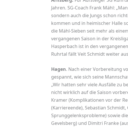
Arnsberg.
Für Aufsteiger SG Ruhrtal 
Jahren. SG-Coach Frank Mähl: „Man 
sondern auch die Jungs schon richtig
kommen und in heimischer Halle sof
die Mähl-Sieben seit mehr als ein
vergangenen Saison in der Kreislig
Hasperbach ist in den vergangenen 
Ruhrtal fällt Veit Schmidt weiter aus
Hagen
. Nach einer Vorbereitung vol
gespannt, wie sich seine Mannschaf
„Wir hatten sehr viele Ausfälle z
nicht wirklich auf die Saison vorber
Kramer (Komplikationen vor der Re
(Karriereende), Sebastian Schmidt,
Sprunggelenksprobleme) sowie die
Gevelsberg) und Dimitri Franke (aus 