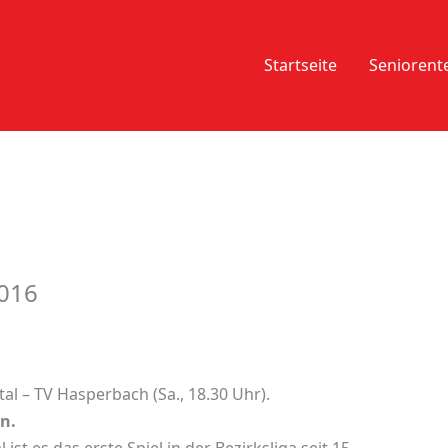
Startseite
Senioren
2016
al – TV Hasperbach (Sa., 18.30 Uhr).
n.