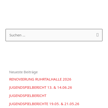
K
A
a
R
S
t
C
u
e
H
c
g
I
h
o
V
e
r
Neueste Beiträge
n
i
RENOVIERUNG RUHRTALHALLE 2026
n
e
a
JUGENDSPIELBERICHT 13. & 14.06.26
n
c
JUGENDSPIELBERICHT
h
JUGENDSPIELBERICHTE 19.05. & 21.05.26