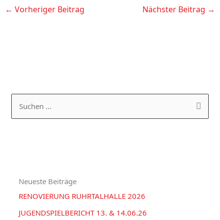
←
Vorheriger Beitrag
Nächster Beitrag
→
K
A
a
R
S
t
C
u
e
H
c
g
I
h
o
V
e
r
Neueste Beiträge
n
i
RENOVIERUNG RUHRTALHALLE 2026
n
e
a
JUGENDSPIELBERICHT 13. & 14.06.26
n