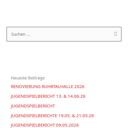
K
A
a
R
S
t
C
u
e
H
c
g
I
h
o
V
e
r
Neueste Beiträge
n
i
RENOVIERUNG RUHRTALHALLE 2026
n
e
a
JUGENDSPIELBERICHT 13. & 14.06.26
n
c
JUGENDSPIELBERICHT
h
JUGENDSPIELBERICHTE 19.05. & 21.05.26
:
JUGENDSPIELBERICHT 09.05.2026