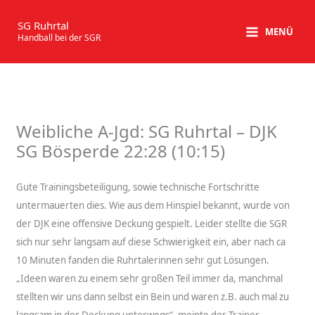
Zum
Inhalt
SG Ruhrtal
MENÜ
Handball bei der SGR
springen
Weibliche A-Jgd: SG Ruhrtal – DJK
SG Bösperde 22:28 (10:15)
Gute Trainingsbeteiligung, sowie technische Fortschritte
untermauerten dies. Wie aus dem Hinspiel bekannt, wurde von
der DJK eine offensive Deckung gespielt. Leider stellte die SGR
sich nur sehr langsam auf diese Schwierigkeit ein, aber nach ca
10 Minuten fanden die Ruhrtalerinnen sehr gut Lösungen.
„Ideen waren zu einem sehr großen Teil immer da, manchmal
stellten wir uns dann selbst ein Bein und waren z.B. auch mal zu
langsam in der Deckung unterwegs“, meinte der Trainer