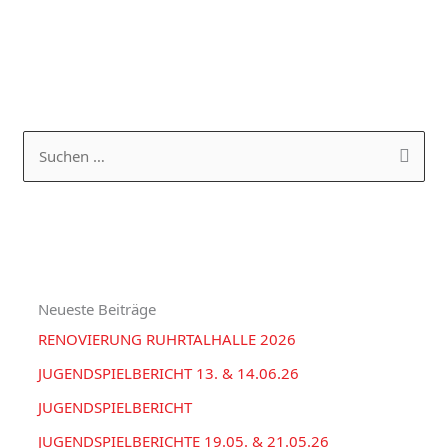
K
A
a
R
S
t
C
u
e
H
c
g
I
h
o
V
e
r
Neueste Beiträge
n
i
RENOVIERUNG RUHRTALHALLE 2026
n
e
a
JUGENDSPIELBERICHT 13. & 14.06.26
n
c
JUGENDSPIELBERICHT
h
JUGENDSPIELBERICHTE 19.05. & 21.05.26