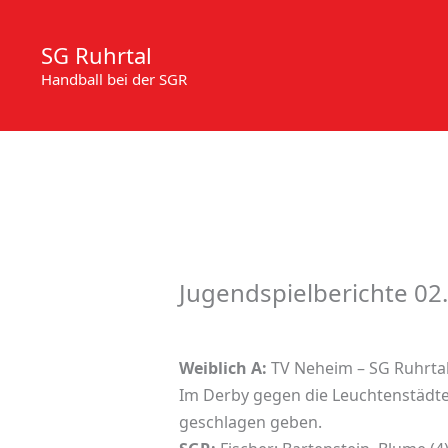
Zum
Inhalt
SG Ruhrtal
springen
Handball bei der SGR
Jugendspielberichte 02
Weiblich A:
TV Neheim – SG Ruhrtal
Im Derby gegen die Leuchtenstädt
geschlagen geben.