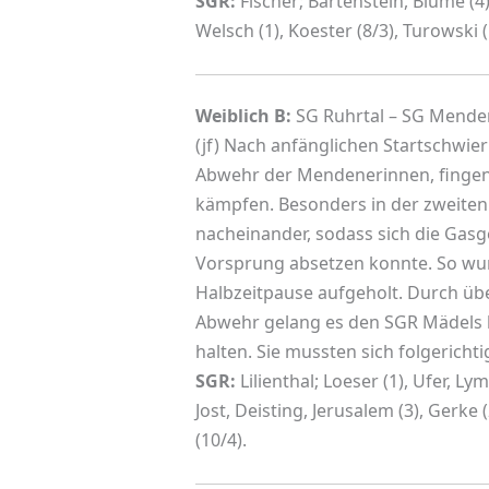
SGR:
Fischer; Bartenstein, Blume (4),
Welsch (1), Koester (8/3), Turowski (
Weiblich B:
SG Ruhrtal – SG Menden
(jf) Nach anfänglichen Startschwier
Abwehr der Mendenerinnen, fingen 
kämpfen. Besonders in der zweiten 
nacheinander, sodass sich die Gasg
Vorsprung absetzen konnte. So wur
Halbzeitpause aufgeholt. Durch übe
Abwehr gelang es den SGR Mädels 
halten. Sie mussten sich folgerich
SGR:
Lilienthal; Loeser (1), Ufer, Ly
Jost, Deisting, Jerusalem (3), Gerke
(10/4).