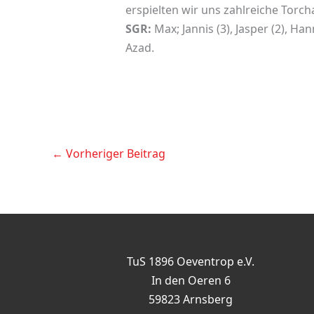
erspielten wir uns zahlreiche Torch
SGR:
Max; Jannis (3), Jasper (2), Hann
Azad.
←
Vorheriger Beitrag
TuS 1896 Oeventrop e.V.
In den Oeren 6
59823 Arnsberg