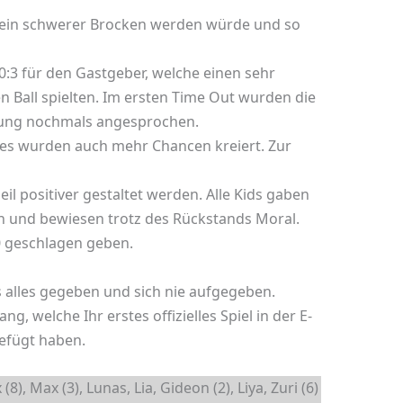
es ein schwerer Brocken werden würde und so
0:3 für den Gastgeber, welche einen sehr
 Ball spielten. Im ersten Time Out wurden die
nung nochmals angesprochen.
 es wurden auch mehr Chancen kreiert. Zur
il positiver gestaltet werden. Alle Kids gaben
en und bewiesen trotz des Rückstands Moral.
0 geschlagen geben.
s alles gegeben und sich nie aufgegeben.
, welche Ihr erstes offizielles Spiel in der E-
gefügt haben.
x (8), Max (3), Lunas, Lia, Gideon (2), Liya, Zuri (6)