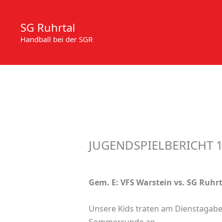
Zum
Inhalt
SG Ruhrtal
springen
Handball bei der SGR
JUGENDSPIELBERICHT 1
Gem. E: VFS Warstein vs. SG Ruhrta
Unsere Kids traten am Dienstagaben