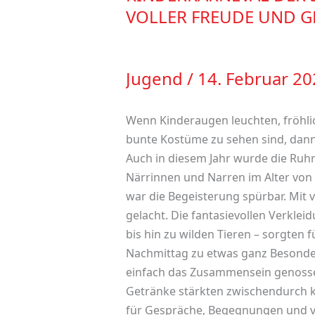
DER
VOLLER FREUDE UND G
SGR
–
EIN
Jugend
/
14. Februar 20
HANDBALLFEST
VOLLER
Wenn Kinderaugen leuchten, fröhlic
FREUDE
bunte Kostüme zu sehen sind, dann 
UND
Auch in diesem Jahr wurde die Ruhr
GEMEINSCHAFT
Närrinnen und Narren im Alter von 
war die Begeisterung spürbar. Mit v
gelacht. Die fantasievollen Verkle
bis hin zu wilden Tieren – sorgten
Nachmittag zu etwas ganz Besonde
einfach das Zusammensein genossen
Getränke stärkten zwischendurch kl
für Gespräche, Begegnungen und 