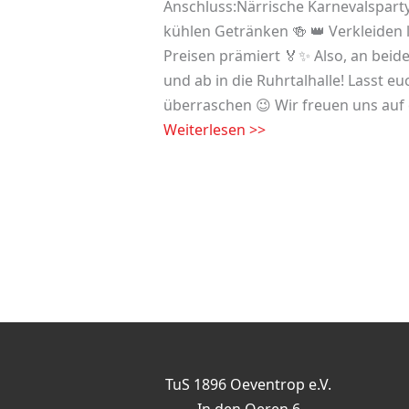
Anschluss:Närrische Karnevalspar
kühlen Getränken 🍻 👑 Verkleiden 
Preisen prämiert 🏅✨ Also, an bei
und ab in die Ruhrtalhalle! Lasst e
überraschen 😉 Wir freuen uns auf 
Weiterlesen >>
TuS 1896 Oeventrop e.V.
In den Oeren 6