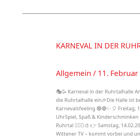
KARNEVAL IN DER RUHRT
KARNEVAL
IN
DER
RUHRTALHALLE
Allgemein
/
11. Februar
–
am
🎭🥳 Karneval in der Ruhrtalhalle 
13.
die Ruhrtalhalle ein🎉Die Halle ist 
&
Karnevalsfeeling 🟢🔴✨ 🎈 Freitag, 
14.02.
UhrSpiel, Spaß & Kinderschminken f
Ruhrtal 🤾🏼‍♀️🎨 👉 Samstag, 14.02
Wittener TV – kommt vorbei und unt