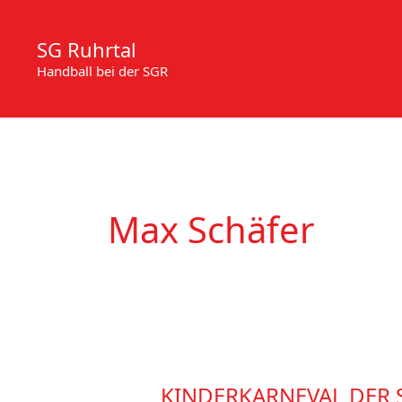
Zum
Inhalt
SG Ruhrtal
springen
Handball bei der SGR
Max Schäfer
KINDERKARNEVAL DER 
KINDERKARNEVAL