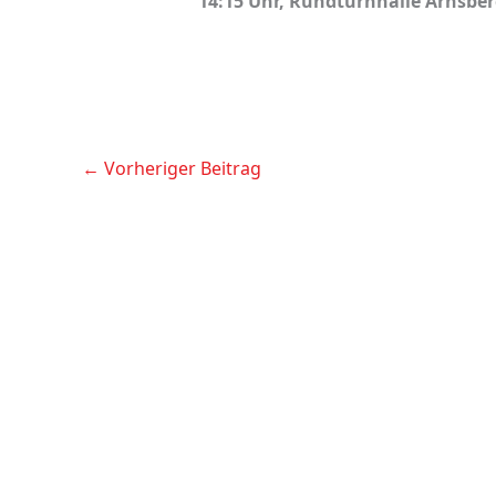
14:15 Uhr, Rundturnhalle Arnsber
←
Vorheriger Beitrag