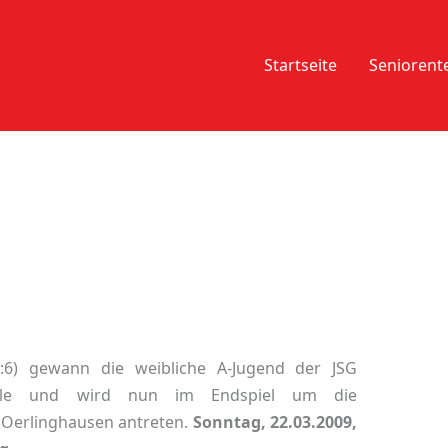
Startseite
Senioren
:6) gewann die weibliche A-Jugend der JSG
nale und wird nun im Endspiel um die
 Oerlinghausen antreten.
Sonntag, 22.03.2009,