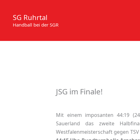
Zum
Inhalt
SG Ruhrtal
springen
Handball bei der SGR
JSG im Finale!
Mit einem imposanten 44:19 (24
Sauerland das zweite Halbfi
Westfalenmeisterschaft gegen TSV