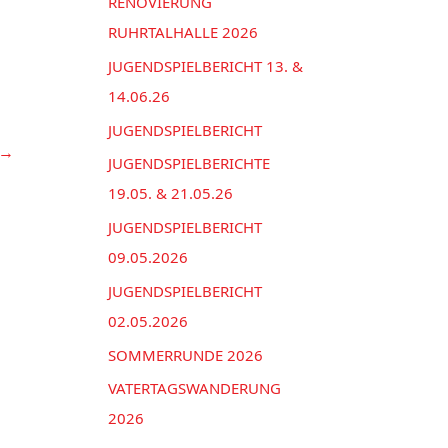
n
RENOVIERUNG
e
a
RUHRTALHALLE 2026
n
c
JUGENDSPIELBERICHT 13. &
h
14.06.26
:
JUGENDSPIELBERICHT
→
JUGENDSPIELBERICHTE
19.05. & 21.05.26
JUGENDSPIELBERICHT
09.05.2026
JUGENDSPIELBERICHT
02.05.2026
SOMMERRUNDE 2026
VATERTAGSWANDERUNG
2026