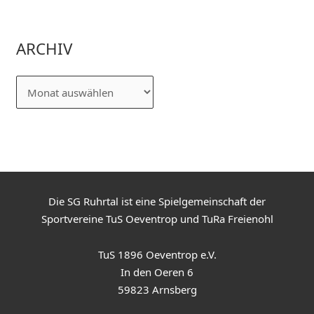
ARCHIV
Die SG Ruhrtal ist eine Spielgemeinschaft der
Sportvereine TuS Oeventrop und TuRa Freienohl
TuS 1896 Oeventrop e.V.
In den Oeren 6
59823 Arnsberg