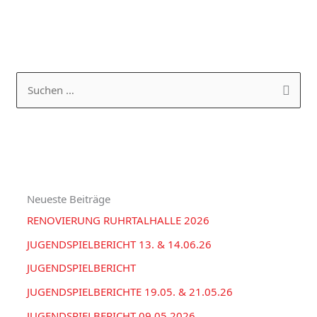
K
A
a
R
S
t
C
u
e
H
c
g
I
h
o
V
e
r
Neueste Beiträge
n
i
RENOVIERUNG RUHRTALHALLE 2026
n
e
a
JUGENDSPIELBERICHT 13. & 14.06.26
n
c
JUGENDSPIELBERICHT
h
JUGENDSPIELBERICHTE 19.05. & 21.05.26
:
JUGENDSPIELBERICHT 09.05.2026