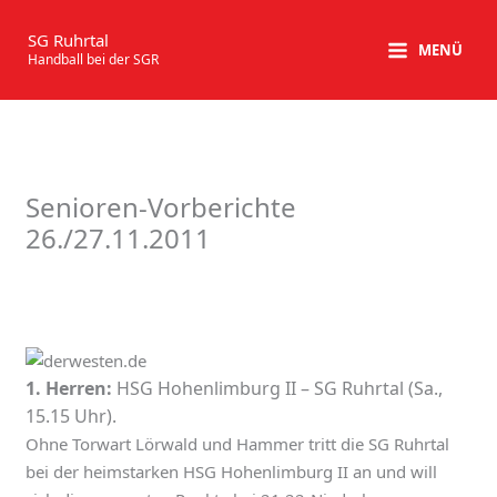
Zum
Inhalt
SG Ruhrtal
MENÜ
Handball bei der SGR
springen
Senioren-Vorberichte
26./27.11.2011
1. Herren:
HSG Hohenlimburg II – SG Ruhrtal (Sa.,
15.15 Uhr).
Ohne Torwart Lörwald und Hammer tritt die SG Ruhrtal
bei der heimstarken HSG Hohenlimburg II an und will