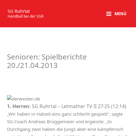
Zum
Inhalt
SG Ruhrtal
MENÜ
Handball bei der SGR
springen
Senioren: Spielberichte
20./21.04.2013
1. Herren:
SG Ruhrtal – Letmather TV II 27:25 (12:14)
„Wir haben in Halzeit eins ganz schlecht gespielt“, sagte
SG-Coach Andreas Brüggemeier und ergänzte: „In
Durchgang zwei haben die Jungs aber eine kämpferisch