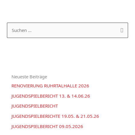
K
A
a
R
S
t
C
u
e
H
c
g
I
h
o
V
e
r
Neueste Beiträge
n
i
RENOVIERUNG RUHRTALHALLE 2026
n
e
a
JUGENDSPIELBERICHT 13. & 14.06.26
n
c
JUGENDSPIELBERICHT
h
JUGENDSPIELBERICHTE 19.05. & 21.05.26
:
JUGENDSPIELBERICHT 09.05.2026