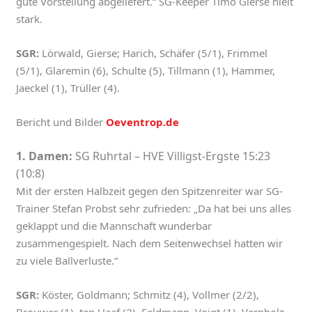
gute Vorstellung abgeliefert.“ SG-Keeper Timo Gierse hielt
stark.
SGR:
Lörwald, Gierse; Harich, Schäfer (5/1), Frimmel
(5/1), Glaremin (6), Schulte (5), Tillmann (1), Hammer,
Jaeckel (1), Trüller (4).
Bericht und Bilder
Oeventrop.de
1. Damen:
SG Ruhrtal – HVE Villigst-Ergste 15:23
(10:8)
Mit der ersten Halbzeit gegen den Spitzenreiter war SG-
Trainer Stefan Probst sehr zufrieden: „Da hat bei uns alles
geklappt und die Mannschaft wunderbar
zusammengespielt. Nach dem Seitenwechsel hatten wir
zu viele Ballverluste.“
SGR:
Köster, Goldmann; Schmitz (4), Vollmer (2/2),
Brouwer (1), ten Haaf (2), Feldmann, Voigt (1), Vernholz,