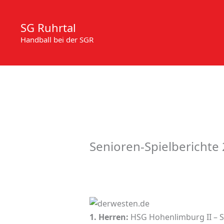
Zum
Inhalt
SG Ruhrtal
springen
Handball bei der SGR
Senioren-Spielberichte
1. Herren:
HSG Hohenlimburg II – SG