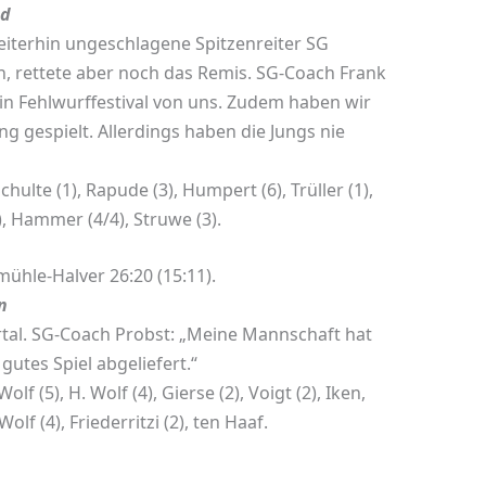
gd
eiterhin ungeschlagene Spitzenreiter SG
n, rettete aber noch das Remis. SG-Coach Frank
ein Fehlwurffestival von uns. Zudem haben wir
g gespielt. Allerdings haben die Jungs nie
chulte (1), Rapude (3), Humpert (6), Trüller (1),
), Hammer (4/4), Struwe (3).
ühle-Halver 26:20 (15:11).
n
hrtal. SG-Coach Probst: „Meine Mannschaft hat
gutes Spiel abgeliefert.“
olf (5), H. Wolf (4), Gierse (2), Voigt (2), Iken,
olf (4), Friederritzi (2), ten Haaf.