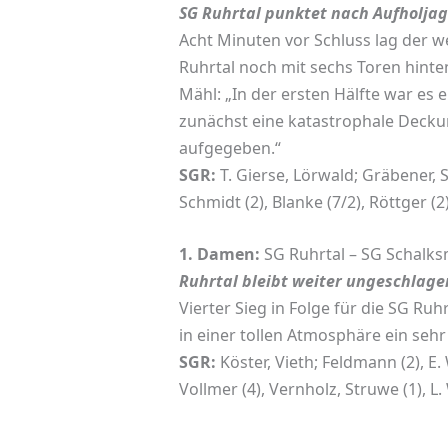
SG Ruhrtal punktet nach Aufholja
Acht Minuten vor Schluss lag der w
Ruhrtal noch mit sechs Toren hinte
Mähl: „In der ersten Hälfte war es 
zunächst eine katastrophale Deckun
aufgegeben.“
SGR:
T. Gierse, Lörwald; Gräbener, S
Schmidt (2), Blanke (7/2), Röttger (2
1. Damen:
SG Ruhrtal – SG Schalksm
Ruhrtal bleibt weiter ungeschlage
Vierter Sieg in Folge für die SG Ru
in einer tollen Atmosphäre ein sehr 
SGR:
Köster, Vieth; Feldmann (2), E. W
Vollmer (4), Vernholz, Struwe (1), L. W